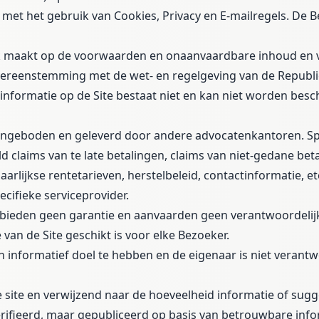
 met het gebruik van Cookies, Privacy en E-mailregels. D
ak maakt op de voorwaarden en onaanvaardbare inhoud en v
overeenstemming met de wet- en regelgeving van de Republi
 informatie op de Site bestaat niet en kan niet worden bes
aangeboden en geleverd door andere advocatenkantoren. Sp
 claims van te late betalingen, claims van niet-gedane be
arlijkse rentetarieven, herstelbeleid, contactinformatie, e
ecifieke serviceprovider.
es bieden geen garantie en aanvaarden geen verantwoordelij
 van de Site geschikt is voor elke Bezoeker.
informatief doel te hebben en de eigenaar is niet verantw
ite en verwijzend naar de hoeveelheid informatie of suggest
verifieerd, maar gepubliceerd op basis van betrouwbare in