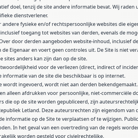
ef doel, tenzij de site andere informatie bevat. Wij raden
ifieke dienstverlener.
r andere fysieke en/of rechtspersoonlijke websites die eige
n, inclusief toegang tot websites van derden, evenals de mo
Over door derden aangeboden website-inhoud, inclusief d
 de Eigenaar en voert geen controles uit. De Site is niet ve
 sites anders kan zijn dan op de site.
oordelijkheid voor de verliezen (direct, indirect of incide
informatie van de site die beschikbaar is op internet.
te wordt ingevoerd, wordt niet aan derden bekendgemaakt.
 en alleen afdrukken voor persoonlijke, niet-commerciële d
 die op de site worden gepubliceerd, zijn auteursrechtel
e Republiek Letland. Deze auteursrechten zijn eigendom van
 informatie op de Site te verplaatsen of te wijzigen. Publi
oden. In het geval van een overtreding van de regels word
kelijk worden gesteld voor civielrechtelijke,