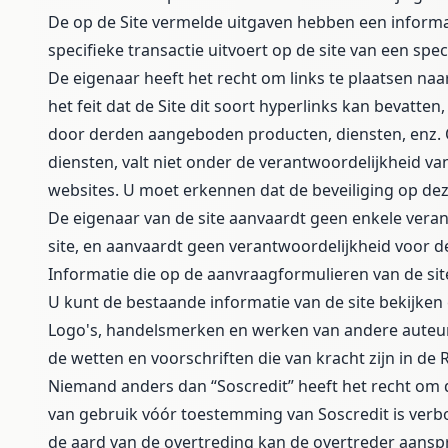
De op de Site vermelde uitgaven hebben een informati
specifieke transactie uitvoert op de site van een spec
De eigenaar heeft het recht om links te plaatsen naa
het feit dat de Site dit soort hyperlinks kan bevatte
door derden aangeboden producten, diensten, enz. 
diensten, valt niet onder de verantwoordelijkheid van
websites. U moet erkennen dat de beveiliging op deze
De eigenaar van de site aanvaardt geen enkele verantw
site, en aanvaardt geen verantwoordelijkheid voor de 
Informatie die op de aanvraagformulieren van de si
U kunt de bestaande informatie van de site bekijken
Logo's, handelsmerken en werken van andere auteurs
de wetten en voorschriften die van kracht zijn in d
Niemand anders dan “Soscredit” heeft het recht om de
van gebruik vóór toestemming van Soscredit is verb
de aard van de overtreding kan de overtreder aanspra