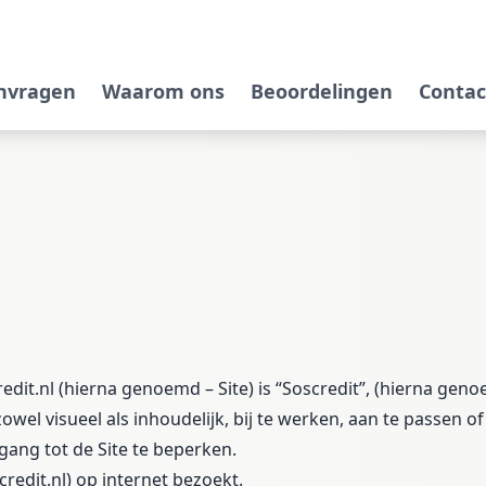
anvragen
Waarom ons
Beoordelingen
Contac
it.nl (hierna genoemd – Site) is “Soscredit”, (hierna geno
wel visueel als inhoudelijk, bij te werken, aan te passen o
gang tot de Site te beperken.
redit.nl) op internet bezoekt.